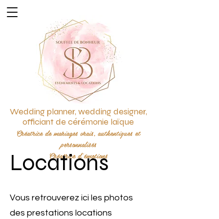
Wedding planner, wedding designer,
officiant de cérémonie laïque
Créatrice de mariages vrais, authentiques et
personnalisés
Locations
Créatrice d'émotions
Vous retrouverez ici les photos
des prestations locations