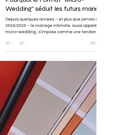
28 nov. 2025
2 min de lecture
Mariage Intimiste & Élégant :
Pourquoi le Format "Micro-
Wedding" séduit les futurs mariés
Depuis quelques années – et plus que jamais en
2024/2025 – le mariage intimiste, aussi appelé
micro-wedding , s’impose comme une tendance
forte. Loin des grandes réceptions
traditionnelles, les couples recherchent
davantage d’authenticité, de sens et de
proximité avec leurs invités. En tant
qu’organisatrice et décoratrice de mariage,
j’accompagne souvent des futurs mariés qui
souhaitent un événement doux, élégant et
rempli d’émotion, même avec un nombre réduit
de convives. Vo