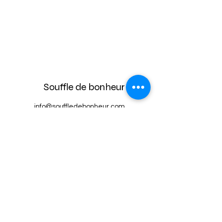
Souffle de bonheur
info@souffledebonheur.com
03 81 4
5 33 25
7B rue de Champagne 25300 Houtaud