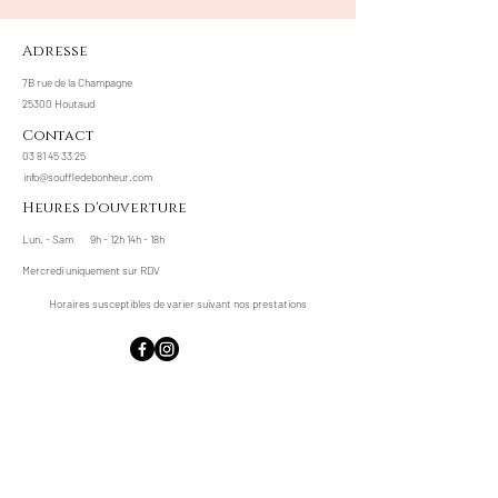
Adresse
7B rue de la Champagne
25300 Houtaud
Contact
03 81 45 33 25
info@souffledebonheur.com
Heures d'ouverture
Lun. - Sam
9h - 12h 14h - 18h
Mercredi uniquement sur RDV
Horaires susceptibles de varier suivant nos prestations