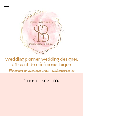
Wedding planner, wedding designer,
officiant de cérémonie laïque
Créatrice de mariages vrais, authentiques et
personnalisés
Nous contacter
Créatrice d'émotions